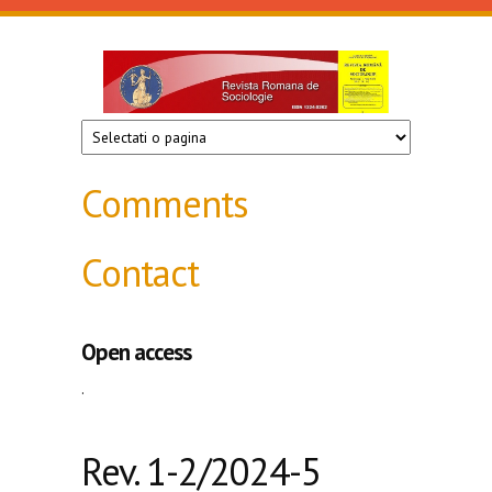
Skip to main content
Revista
de
sociologie
Comments
Contact
Open access
.
Rev. 1-2/2024-5